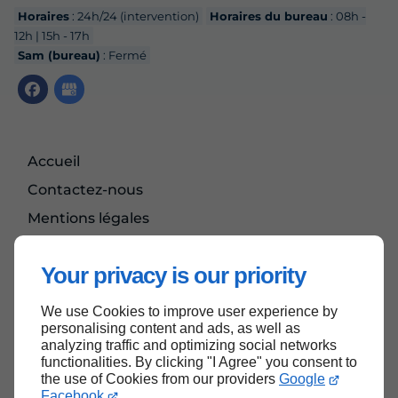
Horaires
: 24h/24 (intervention)
Horaires du bureau
: 08h -
12h | 15h - 17h
Sam (bureau)
: Fermé
Accueil
Contactez-nous
Mentions légales
Plan du site
Your privacy is our priority
We use Cookies to improve user experience by
Haut de page
personalising content and ads, as well as
analyzing traffic and optimizing social networks
functionalities. By clicking "I Agree" you consent to
the use of Cookies from our providers
Google
Facebook
.