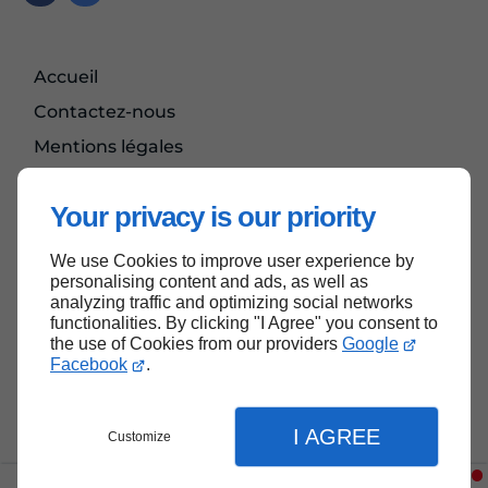
Accueil
Contactez-nous
Mentions légales
Plan du site
Your privacy is our priority
We use Cookies to improve user experience by
Haut de page
personalising content and ads, as well as
analyzing traffic and optimizing social networks
functionalities. By clicking "I Agree" you consent to
the use of Cookies from our providers
Google
Facebook
.
I AGREE
Customize