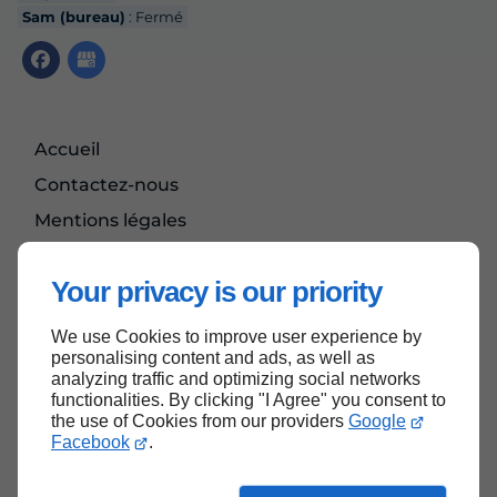
Sam (bureau)
: Fermé
Accueil
Contactez-nous
Mentions légales
Plan du site
Your privacy is our priority
We use Cookies to improve user experience by
Haut de page
personalising content and ads, as well as
analyzing traffic and optimizing social networks
functionalities. By clicking "I Agree" you consent to
the use of Cookies from our providers
Google
Facebook
.